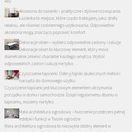
Aby …
Akcesoria do łazienki – praktyczne i stylowe rozwiązania
Łazienka to miejsce, które często traktujemy jako strefę
relaksu, ale również codziennego użytkowania. Odpowiednie
akcesoria mogą znacząco poprawić komfort …
Dekoracje okien – wybierz odpowiednie zasłony i żaluzje
Dekoracje okien to kluczowy element, który może
diametralnie zmienić charakter każdego wnętrza. Wybór
odpowiednich zasłon i żaluzji nie tylko …
Czyszczenie tapicerki: Odkryj tajniki skutecznych metod i
narzędzi do domowego użytku
Czyszczenie tapicerki jest kluczowym elementem utrzymania
porządku w domu i samochodzie. Dzięki regularnemu dbaniu o
tapicerkę, możemy nie tylko …
Mała architektura ogrodowa – tworzenie przestrzeni pełnej
estetyki i funkcji w Twoim ogrodzie
Mała architektura ogrodowa to niezwykle istotny element w