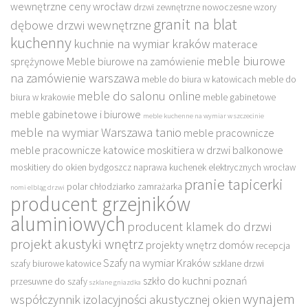
wewnętrzne ceny wrocław
drzwi zewnętrzne nowoczesne wzory
granit na blat
dębowe drzwi wewnętrzne
kuchenny
kuchnie na wymiar kraków
materace
meble biurowe
sprężynowe
Meble biurowe na zamówienie
na zamówienie warszawa
meble do biura w katowicach
meble do
meble do salonu online
biura w krakowie
meble gabinetowe
meble gabinetowe i biurowe
meble kuchenne na wymiar w szczecinie
meble na wymiar Warszawa tanio
meble pracownicze
meble pracownicze katowice
moskitiera w drzwi balkonowe
moskitiery do okien bydgoszcz
naprawa kuchenek elektrycznych wrocław
pranie tapicerki
polar chłodziarko zamrażarka
nomi elbląg drzwi
producent grzejników
aluminiowych
producent klamek do drzwi
projekt akustyki wnętrz
projekty wnętrz domów
recepcja
Szafy na wymiar Kraków
szafy biurowe katowice
szklane drzwi
szkło do kuchni poznań
przesuwne do szafy
szklane gniazdka
wynajem
współczynnik izolacyjności akustycznej okien