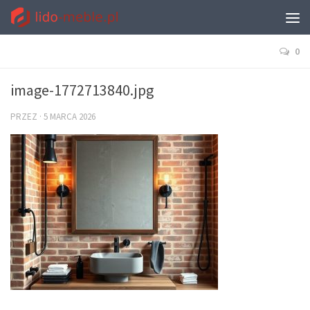
0
image-1772713840.jpg
PRZEZ
·
5 MARCA 2026