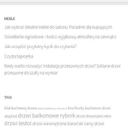
MEBLE
Jak wybrać idealne meble do salonu: Poradnik dla kupujących
Oświetlenie ogrodowe – twórz wyjątkową atmosferę na zewnątrz
Jak urządzić przytulny kącik do czytania?
Czysta tapicerka
Kiedy warto rozważyć instalację przesuwnych drzwi? Szklane drzwi
przesuwne do szafy na wymiar
TAGI
blat kuchenny krono
brw fronty kuchenne
drzwi
blat kuchenny marmur
drzwi balkonowe rybnik
aluplast
drzwi drewniane retro
drzwi lestol
drzwi wewnętrzne barański ceny
drzwi