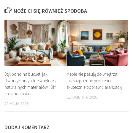
MOŻE CI SIĘ RÓWNIEŻ SPODOBA
Styl boho na budżet: jak
Meble nie pasują do wnętrza:
stworzyć przytulne wnętrze z
jak rozpoznać problem i
naturalnych materiałów i DIY
skutecznie poprawić aranżację
krok po kroku
22 KWIETNIA 2026
28 MAJA 2026
DODAJ KOMENTARZ