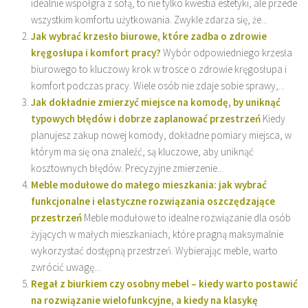
idealnie współgra z sofą, to nie tylko kwestia estetyki, ale przede
wszystkim komfortu użytkowania. Zwykle zdarza się, że...
Jak wybrać krzesło biurowe, które zadba o zdrowie
kręgosłupa i komfort pracy?
Wybór odpowiedniego krzesła
biurowego to kluczowy krok w trosce o zdrowie kręgosłupa i
komfort podczas pracy. Wiele osób nie zdaje sobie sprawy,...
Jak dokładnie zmierzyć miejsce na komodę, by uniknąć
typowych błędów i dobrze zaplanować przestrzeń
Kiedy
planujesz zakup nowej komody, dokładne pomiary miejsca, w
którym ma się ona znaleźć, są kluczowe, aby uniknąć
kosztownych błędów. Precyzyjne zmierzenie...
Meble modułowe do małego mieszkania: jak wybrać
funkcjonalne i elastyczne rozwiązania oszczędzające
przestrzeń
Meble modułowe to idealne rozwiązanie dla osób
żyjących w małych mieszkaniach, które pragną maksymalnie
wykorzystać dostępną przestrzeń. Wybierając meble, warto
zwrócić uwagę...
Regał z biurkiem czy osobny mebel – kiedy warto postawić
na rozwiązanie wielofunkcyjne, a kiedy na klasykę