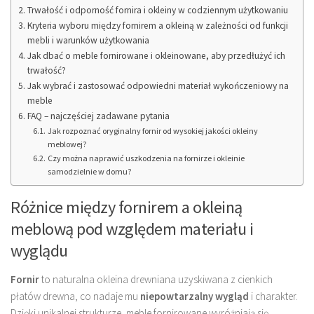
Trwałość i odporność fornira i okleiny w codziennym użytkowaniu
Kryteria wyboru między fornirem a okleiną w zależności od funkcji
mebli i warunków użytkowania
Jak dbać o meble fornirowane i okleinowane, aby przedłużyć ich
trwałość?
Jak wybrać i zastosować odpowiedni materiał wykończeniowy na
meble
FAQ – najczęściej zadawane pytania
Jak rozpoznać oryginalny fornir od wysokiej jakości okleiny
meblowej?
Czy można naprawić uszkodzenia na fornirze i okleinie
samodzielnie w domu?
Różnice między fornirem a okleiną
meblową pod względem materiału i
wyglądu
Fornir
to naturalna okleina drewniana uzyskiwana z cienkich
płatów drewna, co nadaje mu
niepowtarzalny wygląd
i charakter.
Dzięki unikalnej strukturze, meble fornirowane wyróżniają się