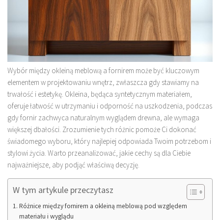
Wybór między okleiną meblową a fornirem może być kluczowym
elementem w projektowaniu wnętrz, zwłaszcza gdy stawiamy na
trwałość i estetykę. Okleina, będąca syntetycznym materiałem,
oferuje łatwość w utrzymaniu i odporność na uszkodzenia, podczas
gdy fornir zachwyca naturalnym wyglądem drewna, ale wymaga
większej dbałości. Zrozumienie tych różnic pomoże Ci dokonać
świadomego wyboru, który najlepiej odpowiada Twoim potrzebom i
stylowi życia. Warto przeanalizować, jakie cechy są dla Ciebie
najważniejsze, aby podjąć właściwą decyzję.
W tym artykule przeczytasz
Różnice między fornirem a okleiną meblową pod względem
materiału i wyglądu