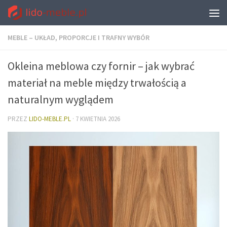
MEBLE – UKŁAD, PROPORCJE I TRAFNY WYBÓR
Okleina meblowa czy fornir – jak wybrać
materiał na meble między trwałością a
naturalnym wyglądem
PRZEZ
LIDO-MEBLE.PL
·
7 KWIETNIA 2026