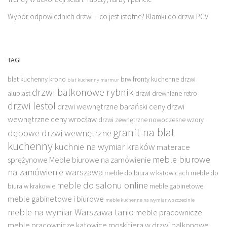
Wybór odpowiednich drzwi – co jest istotne? Klamki do drzwi PCV
TAGI
blat kuchenny krono
brw fronty kuchenne
drzwi
blat kuchenny marmur
drzwi balkonowe rybnik
aluplast
drzwi drewniane retro
drzwi lestol
drzwi wewnętrzne barański ceny
drzwi
wewnętrzne ceny wrocław
drzwi zewnętrzne nowoczesne wzory
granit na blat
dębowe drzwi wewnętrzne
kuchenny
kuchnie na wymiar kraków
materace
meble biurowe
sprężynowe
Meble biurowe na zamówienie
na zamówienie warszawa
meble do biura w katowicach
meble do
meble do salonu online
biura w krakowie
meble gabinetowe
meble gabinetowe i biurowe
meble kuchenne na wymiar w szczecinie
meble na wymiar Warszawa tanio
meble pracownicze
meble pracownicze katowice
moskitiera w drzwi balkonowe