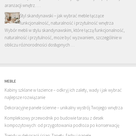
aranżacji wnętrz. …
Styl skandynawski – jak wybrać meble łączące
funkcjonalność, naturalność i przytulność wnętrza
Wybór mebli w stylu skandynawskim, które łączą funkcjonalność,
naturalność i przytulność, może być wyzwaniem, szczególnie w
obliczu różnorodności dostępnych …
MEBLE
Kabiny szklane w łazience – odkryj ich zalety, wady i jak wybrać
najlepsze rozwiązanie
Dekoracyjne panele ścienne – unikalny wystrój Twojego wnętrza
Kompleksowy przewodnik po budowie tarasu z desek
kompozytowych: od przygotowania podłoża po konserwację
Trendy w dekoracji ścian: Tapety, farby i panele