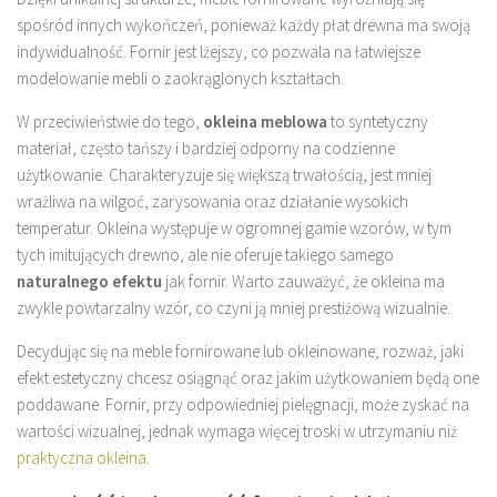
spośród innych wykończeń, ponieważ każdy płat drewna ma swoją
indywidualność. Fornir jest lżejszy, co pozwala na łatwiejsze
modelowanie mebli o zaokrąglonych kształtach.
W przeciwieństwie do tego,
okleina meblowa
to syntetyczny
materiał, często tańszy i bardziej odporny na codzienne
użytkowanie. Charakteryzuje się większą trwałością, jest mniej
wrażliwa na wilgoć, zarysowania oraz działanie wysokich
temperatur. Okleina występuje w ogromnej gamie wzorów, w tym
tych imitujących drewno, ale nie oferuje takiego samego
naturalnego efektu
jak fornir. Warto zauważyć, że okleina ma
zwykle powtarzalny wzór, co czyni ją mniej prestiżową wizualnie.
Decydując się na meble fornirowane lub okleinowane, rozważ, jaki
efekt estetyczny chcesz osiągnąć oraz jakim użytkowaniem będą one
poddawane. Fornir, przy odpowiedniej pielęgnacji, może zyskać na
wartości wizualnej, jednak wymaga więcej troski w utrzymaniu niż
praktyczna okleina
.