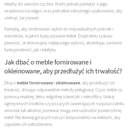
idealny do salonów czy biur. Warto jednak pamiętać o jego
wrażliwości na wilgoć oraz potrzebie ostrożnego użytkowania, aby
uniknąć zarysowań.
Pamiętaj, aby dostosować wybór do indywidualnych potrzeb i
warunków, w jakich będą używane meble. Dzięki temu zyskasz
pewność, że dokonujesz najlepszego wyboru, akcentując zarówno
funkcjonalność, jak i estetykę.
Jak dbać o meble fornirowane i
okleinowane, aby przedłużyć ich trwałość?
Dbaj o
meble fornirowane
i
okleinowane
, aby przedłużyć ich
trwałość, stosując odpowiednie metody pielęgnacji. Czyść meble za
pomocą miękkiej, lekko wilgotnej ściereczki z mikrofibry. Unikaj
agresywnych środków czyszczących zawierających rozpuszczalniki,
amoniak lub alkohol, ponieważ mogą one uszkodzić powierzchnię
mebli. Nie stawiaj gorących naczyń bezpośrednio na meblach, aby
zapobiec ich odkształceniu.