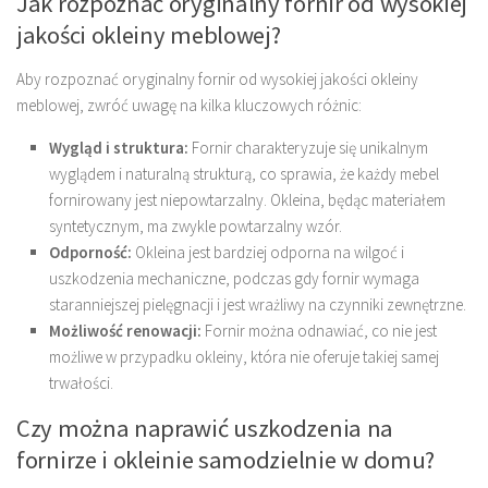
Jak rozpoznać oryginalny fornir od wysokiej
jakości okleiny meblowej?
Aby rozpoznać oryginalny fornir od wysokiej jakości okleiny
meblowej, zwróć uwagę na kilka kluczowych różnic:
Wygląd i struktura:
Fornir charakteryzuje się unikalnym
wyglądem i naturalną strukturą, co sprawia, że każdy mebel
fornirowany jest niepowtarzalny. Okleina, będąc materiałem
syntetycznym, ma zwykle powtarzalny wzór.
Odporność:
Okleina jest bardziej odporna na wilgoć i
uszkodzenia mechaniczne, podczas gdy fornir wymaga
staranniejszej pielęgnacji i jest wrażliwy na czynniki zewnętrzne.
Możliwość renowacji:
Fornir można odnawiać, co nie jest
możliwe w przypadku okleiny, która nie oferuje takiej samej
trwałości.
Czy można naprawić uszkodzenia na
fornirze i okleinie samodzielnie w domu?