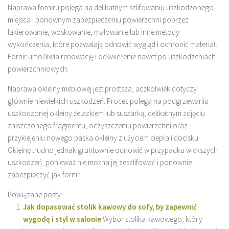
Naprawa forniru polega na delikatnym szlifowaniu uszkodzonego
miejsca i ponownym zabezpieczeniu powierzchni poprzez
lakierowanie, woskowanie, malowanie lub inne metody
wykończenia, które pozwalają odnowić wygląd i ochronić materiał.
Fornir umożliwia renowację i odświeżenie nawet po uszkodzeniach
powierzchniowych.
Naprawa okleiny meblowej jest prostsza, aczkolwiek dotyczy
głównie niewielkich uszkodzeń. Proces polega na podgrzewaniu
uszkodzonej okleiny żelazkiem lub suszarką, delikatnym zdjęciu
zniszczonego fragmentu, oczyszczeniu powierzchni oraz
przyklejeniu nowego paska okleiny z użyciem ciepła i docisku.
Okleinę trudno jednak gruntownie odnowić w przypadku większych
uszkodzeń, ponieważ nie można jej zeszlifować i ponownie
zabezpieczyć jak fornir.
Powiązane posty:
Jak dopasować stolik kawowy do sofy, by zapewnić
wygodę i styl w salonie
Wybór stolika kawowego, który