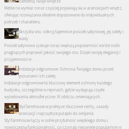
odmienią Twoje wnętrze
Meble na wymiar coraz częściej pojawiają się w aranżacjach wnętrz,
oferując rozwiązania idealnie dopasowane do indywidualnych
potrzeb i charakteru …
Skrzydła snu: odkryj tajemnice pościeli satynowej, jej zalety i
wady
Pościel satynowa zyskuje coraz większą popularność wśród osób
pragnących poprawić jakość swojego snu. Dzięki swojej elegancji i
przyjemności w …
Instalacje odgromowe: Ochrona Twojego domu przed
piorunami i ich zalety
Instalacje odgromowe to kluczowy element ochrony każdego
budynku, szczególnie w rejonach, gdzie występują częste
wyładowania atmosferyczne. W obliczu zmieniających …
Styl farmhouse w praktyce: kluczowe cechy, zasady
aranżacji i najczęstsze pułapki do omijania
Styl farmhouse łączy w sobie przytulność wiejskiego domu i
nowoczesną funkcjonalność, co czyni go niezwykle popularnym w