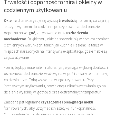
Trwałość i odporność fornira i okleiny w
codziennym użytkowaniu
Okleina
charakteryzuje się wyższą
trwałością
niż fornir, co czyni ją
lepszym wyborem do codziennego użytkowania. Jest bardziej
odporna na
wilgoć
, zarysowania oraz
uszkodzenia
mechaniczne
. Dzięki temu, okleina sprawdzi się w pomieszczeniach
o zmiennych warunkach, takich jak kuchnie i łazienki, a także w
miejscach narażonych na intensywną eksploatację, gdzie meble są
często używane.
Fornir, będący materiałem naturalnym, wymaga większej dbałości i
ostrożności. Jest bardziej wrażliwy na wilgoć i zmiany temperatury,
co stawia przed Tobą wyzwania w jego użytkowaniu. Przy
intensywnym użytkowaniu, powinieneś unikać wystawiania go na
działanie wysokiej wilgotności oraz ekstremalnych temperatur.
Zalecane jest regularne
czyszczenie
i
pielęgnacja mebli
fornirowanych, aby utrzymać ich estetykę i funkcjonalność.
Odpowiednie środki do pielęgnacji oraz unikanie ostrych