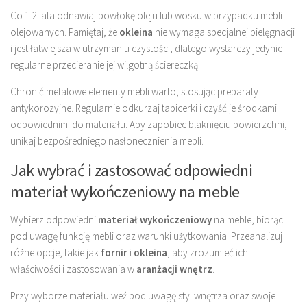
Co 1-2 lata odnawiaj powłokę oleju lub wosku w przypadku mebli
olejowanych. Pamiętaj, że
okleina
nie wymaga specjalnej pielęgnacji
i jest łatwiejsza w utrzymaniu czystości, dlatego wystarczy jedynie
regularne przecieranie jej wilgotną ściereczką.
Chronić metalowe elementy mebli warto, stosując preparaty
antykorozyjne. Regularnie odkurzaj tapicerki i czyść je środkami
odpowiednimi do materiału. Aby zapobiec blaknięciu powierzchni,
unikaj bezpośredniego nasłonecznienia mebli.
Jak wybrać i zastosować odpowiedni
materiał wykończeniowy na meble
Wybierz odpowiedni
materiał wykończeniowy
na meble, biorąc
pod uwagę funkcję mebli oraz warunki użytkowania. Przeanalizuj
różne opcje, takie jak
fornir
i
okleina
, aby zrozumieć ich
właściwości i zastosowania w
aranżacji wnętrz
.
Przy wyborze materiału weź pod uwagę styl wnętrza oraz swoje