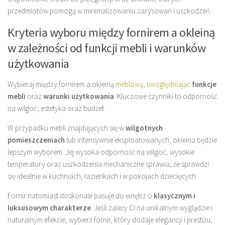
przedmiotów pomogą w minimalizowaniu zarysowań i uszkodzeń.
Kryteria wyboru między fornirem a okleiną
w zależności od funkcji mebli i warunków
użytkowania
Wybieraj między fornirem a okleiną
meblową, uwzględniając
funkcje
mebli
oraz
warunki użytkowania
. Kluczowe czynniki to odporność
na wilgoć, estetyka oraz budżet.
W przypadku mebli znajdujących się w
wilgotnych
pomieszczeniach
lub intensywnie eksploatowanych, okleina będzie
lepszym wyborem. Jej wysoka odporność na wilgoć, wysokie
temperatury oraz uszkodzenia mechaniczne sprawia, że sprawdzi
się idealnie w kuchniach, łazienkach i w pokojach dziecięcych.
Fornir natomiast doskonale pasuje do wnętrz o
klasycznym i
luksusowym charakterze
. Jeśli zależy Ci na unikalnym wyglądzie i
naturalnym efekcie, wybierz fornir, który dodaje elegancji i prestiżu,