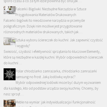
sporo czasu a co za tym idzie powinna być ona jak …
Falcerki i Bigówki: Niezbędne Narzędzia w Sztuce
Przygotowania Materiałów Drukowanych
Falcerki i bigówki to nieodzowne narzędzia w przemyśle
poligraficznym. Dzięki nim możliwe jest przygotowanie
różnorodnych materiałów drukowanych, takich jak …
Sztuka wyboru ściereczek do kuchni: Jak zapewnić czystość
i wygodę?
Świeżość, czystość i efektywność sprzątania to kluczowe Elementy,
które są niezbędne w każdej kuchni. Wybór odpowiednich ściereczek
do kuchni …
Polar chłodziarko zamrażarka, chłodziarko zamrażarki
samsung no frost. Jaką lodówkę wybrać?
Wybór odpowiedniej lodówki może być dużym wyzwaniem
dla każdego, kto od podstaw urządza swoją kuchnię. Chcemy, by
nasz sprzęt …
Meble na wymiar: jak indywidualizacja i funkcjonalność