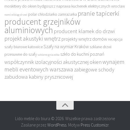
moskitiery do okien bydgoszcz
naprawa kuchenek elektrycznych wrocław
pranie tapicerki
polar chłodziarko zamrażarka
nomi elbląg drzwi
producent grzejników
aluminiowych
producent klamek do drzwi
projekt akustyki wnętrz
projekty wnętrz domów
recepcja
Szafy na wymiar Kraków
szafy biurowe katowice
szklane drzwi
szkło do kuchni poznań
przesuwne do szafy
szklane gniazdka
wynajem
współczynnik izolacyjności akustycznej okien
mebli eventowych warszawa
zabiegowe schody
zabudowa kabiny prysznicowej
Lido meble do biura © 2026. Wszelkie prawa zastrzeżone
Zasilane przez
WordPress
. Motyw
Press Customizr
.