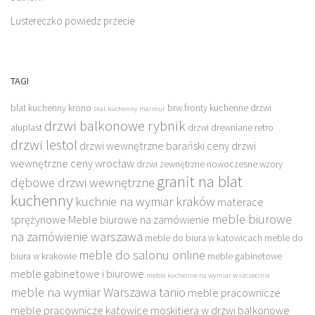
Lustereczko powiedz przecie
TAGI
blat kuchenny krono
brw fronty kuchenne
drzwi
blat kuchenny marmur
drzwi balkonowe rybnik
aluplast
drzwi drewniane retro
drzwi lestol
drzwi wewnętrzne barański ceny
drzwi
wewnętrzne ceny wrocław
drzwi zewnętrzne nowoczesne wzory
granit na blat
dębowe drzwi wewnętrzne
kuchenny
kuchnie na wymiar kraków
materace
meble biurowe
sprężynowe
Meble biurowe na zamówienie
na zamówienie warszawa
meble do biura w katowicach
meble do
meble do salonu online
biura w krakowie
meble gabinetowe
meble gabinetowe i biurowe
meble kuchenne na wymiar w szczecinie
meble na wymiar Warszawa tanio
meble pracownicze
meble pracownicze katowice
moskitiera w drzwi balkonowe