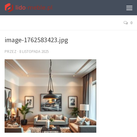
0
image-1762583423.jpg
PRZEZ
·
8 LISTOPADA 2025