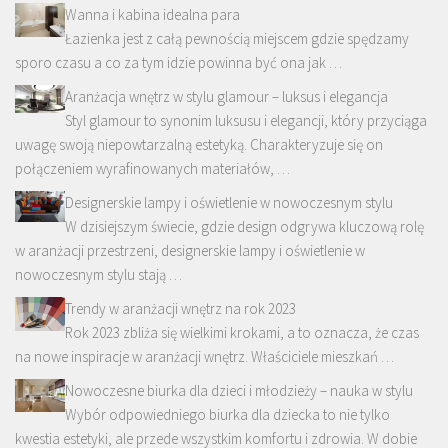
Wanna i kabina idealna para
Łazienka jest z całą pewnością miejscem gdzie spędzamy
sporo czasu a co za tym idzie powinna być ona jak …
Aranżacja wnętrz w stylu glamour – luksus i elegancja
Styl glamour to synonim luksusu i elegancji, który przyciąga
uwagę swoją niepowtarzalną estetyką. Charakteryzuje się on
połączeniem wyrafinowanych materiałów, …
Designerskie lampy i oświetlenie w nowoczesnym stylu
W dzisiejszym świecie, gdzie design odgrywa kluczową rolę
w aranżacji przestrzeni, designerskie lampy i oświetlenie w
nowoczesnym stylu stają …
Trendy w aranżacji wnętrz na rok 2023
Rok 2023 zbliża się wielkimi krokami, a to oznacza, że czas
na nowe inspiracje w aranżacji wnętrz. Właściciele mieszkań …
Nowoczesne biurka dla dzieci i młodzieży – nauka w stylu
Wybór odpowiedniego biurka dla dziecka to nie tylko
kwestia estetyki, ale przede wszystkim komfortu i zdrowia. W dobie