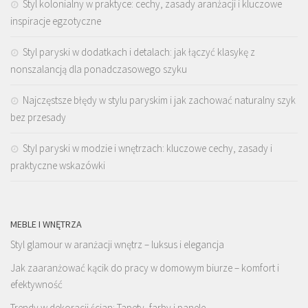
Styl kolonialny w praktyce: cechy, zasady aranżacji i kluczowe
inspiracje egzotyczne
Styl paryski w dodatkach i detalach: jak łączyć klasykę z
nonszalancją dla ponadczasowego szyku
Najczęstsze błędy w stylu paryskim i jak zachować naturalny szyk
bez przesady
Styl paryski w modzie i wnętrzach: kluczowe cechy, zasady i
praktyczne wskazówki
MEBLE I WNĘTRZA
Styl glamour w aranżacji wnętrz – luksus i elegancja
Jak zaaranżować kącik do pracy w domowym biurze – komfort i
efektywność
Trendy w dekoracji ścian: Tapety, farby i panele