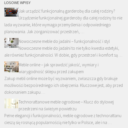
LOSOWE WPISY
Jak urządzić funkcjonalną garderobę dla całej rodziny?
Urządzenie funkcjonalnej garderoby dla całej rodziny to nie
lada wyzwanie, które wymaga przemyślenia i odpowiedniego
planowania. Jak zorganizować przestrzeń, …
Nowoczesne meble do jadalni – funkcjonalność i styl
Nowoczesne meble do jadalni to nie tylko kwestia estetyki,
ale również funkcjonalności. W dobie, gdy przestrzeń i komfort są …
Meble online – jak sprawdzić jakość, wymiary i
wiarygodność sklepu przed zakupem
Zakup mebli online może być wyzwaniem, zwłaszcza gdy brakuje
możliwości bezpośredniego ich obejrzenia. Kluczowe jest, aby przed
dokonaniem zakupu …
Technorattanowe meble ogrodowe – Klucz do stylowej
przestrzeni na świeżym powietrzu
Pełne elegancji i funkcjonalności, meble ogrodowe z technorattanu
cieszą się rosnącą popularnością nie tylko w Polsce, ale i na …