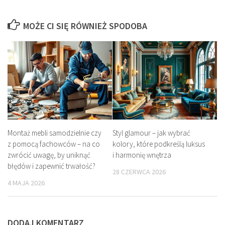
MOŻE CI SIĘ RÓWNIEŻ SPODOBA
Montaż mebli samodzielnie czy
Styl glamour – jak wybrać
z pomocą fachowców – na co
kolory, które podkreślą luksus
zwrócić uwagę, by uniknąć
i harmonię wnętrza
błędów i zapewnić trwałość?
28 CZERWCA 2026
4 MAJA 2026
DODAJ KOMENTARZ