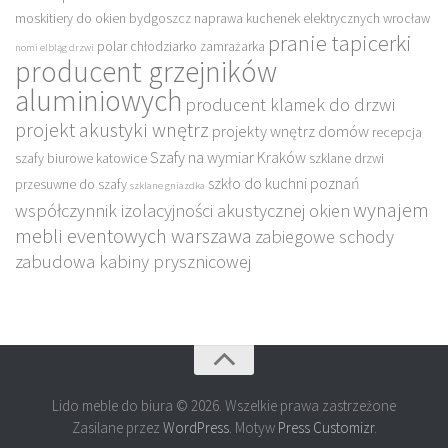
moskitiery do okien bydgoszcz
naprawa kuchenek elektrycznych wrocław
pranie tapicerki
polar chłodziarko zamrażarka
nomi elbląg drzwi
producent grzejników
aluminiowych
producent klamek do drzwi
projekt akustyki wnętrz
projekty wnętrz domów
recepcja
Szafy na wymiar Kraków
szafy biurowe katowice
szklane drzwi
szkło do kuchni poznań
przesuwne do szafy
szklane gniazdka
wynajem
współczynnik izolacyjności akustycznej okien
mebli eventowych warszawa
zabiegowe schody
zabudowa kabiny prysznicowej
Lido meble do biura © 2026. Wszelkie prawa zastrzeżone
Zasilane przez
WordPress
. Motyw
Press Customizr
.