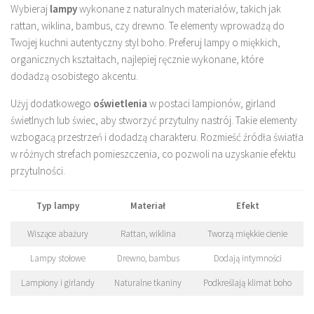
Wybieraj
lampy
wykonane z naturalnych materiałów, takich jak
rattan, wiklina, bambus, czy drewno. Te elementy wprowadzą do
Twojej kuchni autentyczny styl boho. Preferuj lampy o miękkich,
organicznych kształtach, najlepiej ręcznie wykonane, które
dodadzą osobistego akcentu.
Użyj dodatkowego
oświetlenia
w postaci lampionów, girland
świetlnych lub świec, aby stworzyć przytulny nastrój. Takie elementy
wzbogacą przestrzeń i dodadzą charakteru. Rozmieść źródła światła
w różnych strefach pomieszczenia, co pozwoli na uzyskanie efektu
przytulności.
Typ lampy
Materiał
Efekt
Wiszące abażury
Rattan, wiklina
Tworzą miękkie cienie
Lampy stołowe
Drewno, bambus
Dodają intymności
Lampiony i girlandy
Naturalne tkaniny
Podkreślają klimat boho