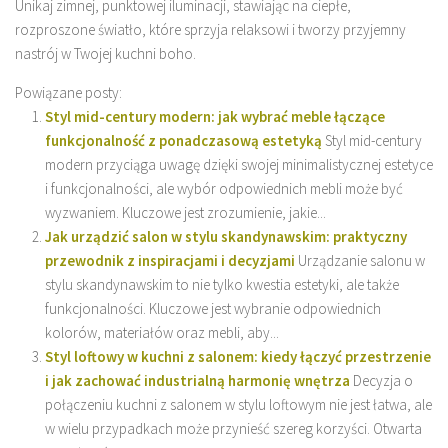
Unikaj zimnej, punktowej iluminacji, stawiając na ciepłe,
rozproszone światło, które sprzyja relaksowi i tworzy przyjemny
nastrój w Twojej kuchni boho.
Powiązane posty:
Styl mid-century modern: jak wybrać meble łączące
funkcjonalność z ponadczasową estetyką
Styl mid-century
modern przyciąga uwagę dzięki swojej minimalistycznej estetyce
i funkcjonalności, ale wybór odpowiednich mebli może być
wyzwaniem. Kluczowe jest zrozumienie, jakie...
Jak urządzić salon w stylu skandynawskim: praktyczny
przewodnik z inspiracjami i decyzjami
Urządzanie salonu w
stylu skandynawskim to nie tylko kwestia estetyki, ale także
funkcjonalności. Kluczowe jest wybranie odpowiednich
kolorów, materiałów oraz mebli, aby...
Styl loftowy w kuchni z salonem: kiedy łączyć przestrzenie
i jak zachować industrialną harmonię wnętrza
Decyzja o
połączeniu kuchni z salonem w stylu loftowym nie jest łatwa, ale
w wielu przypadkach może przynieść szereg korzyści. Otwarta