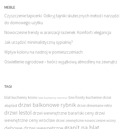
MEBLE
Czyszczenie tapicerki: Odkryj tajniki skutecznych metod i narzędzi
do domowego użytku
Nowoczesne trendy w aranżacji łazienek: Komfort i elegancja
Jak urządzić minimalistyczną sypialnię?
Wpływ koloru na nastroj w pomieszczeniach
Oświetlenie ogrodowe – twórz wyjątkową atmosferę na zewnątrz
TAGI
blat kuchenny krono
brw fronty kuchenne
drzwi
blat kuchenny marmur
drzwi balkonowe rybnik
aluplast
drzwi drewniane retro
drzwi lestol
drzwi wewnętrzne barański ceny
drzwi
wewnętrzne ceny wrocław
drzwi zewnętrzne nowoczesne wzory
granit na blat
dębowe drzwi wewnętrzne