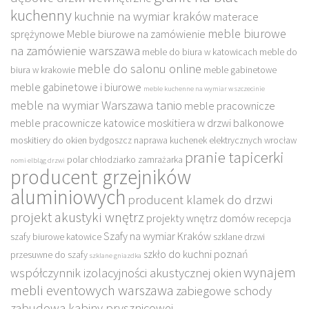
kuchenny
kuchnie na wymiar kraków
materace
meble biurowe
sprężynowe
Meble biurowe na zamówienie
na zamówienie warszawa
meble do biura w katowicach
meble do
meble do salonu online
biura w krakowie
meble gabinetowe
meble gabinetowe i biurowe
meble kuchenne na wymiar w szczecinie
meble na wymiar Warszawa tanio
meble pracownicze
meble pracownicze katowice
moskitiera w drzwi balkonowe
moskitiery do okien bydgoszcz
naprawa kuchenek elektrycznych wrocław
pranie tapicerki
polar chłodziarko zamrażarka
nomi elbląg drzwi
producent grzejników
aluminiowych
producent klamek do drzwi
projekt akustyki wnętrz
projekty wnętrz domów
recepcja
Szafy na wymiar Kraków
szafy biurowe katowice
szklane drzwi
szkło do kuchni poznań
przesuwne do szafy
szklane gniazdka
wynajem
współczynnik izolacyjności akustycznej okien
mebli eventowych warszawa
zabiegowe schody
zabudowa kabiny prysznicowej