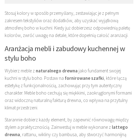
Stosuj kolory w sposób przemyślany, zestawiając je z pełnym
zakresem tekstyliów oraz dodatków, aby uzyskać wyjątkową
atmosferę boho w kuchni. Kiedy już dobierzesz odpowiednią paletę
kolorów, zwróć uwagę na detale, które dopełnią całość aranżacji.
Aranżacja mebli i zabudowy kuchennej w
stylu boho
Wybierz meble z
naturalnego drewna
jako fundament swojej
kuchni w stylu boho. Postaw na
fornirowane szafki
, które łączą
estetykę z funkcjonalnością, zachowując przy tym autentyczny
charakter. Meble boho cechują się miękkimi, zaokrąglonymi formami
oraz widoczną naturalną fakturą drewna, co wpływa na przytulny
klimat przestrzeni.
Starannie dobierz każdy element, by zapewnić równowagę między
stylem a praktycznością. Zainwestuj w meble wykonane z
lattego
drewna
, rattanu, wikliny czy bambusa, aby stworzyć harmonijną