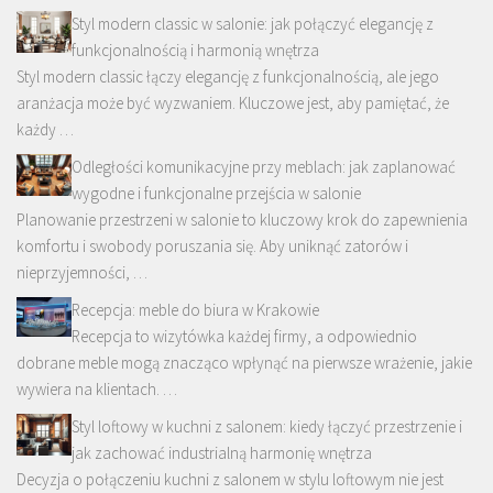
Styl modern classic w salonie: jak połączyć elegancję z
funkcjonalnością i harmonią wnętrza
Styl modern classic łączy elegancję z funkcjonalnością, ale jego
aranżacja może być wyzwaniem. Kluczowe jest, aby pamiętać, że
każdy …
Odległości komunikacyjne przy meblach: jak zaplanować
wygodne i funkcjonalne przejścia w salonie
Planowanie przestrzeni w salonie to kluczowy krok do zapewnienia
komfortu i swobody poruszania się. Aby uniknąć zatorów i
nieprzyjemności, …
Recepcja: meble do biura w Krakowie
Recepcja to wizytówka każdej firmy, a odpowiednio
dobrane meble mogą znacząco wpłynąć na pierwsze wrażenie, jakie
wywiera na klientach. …
Styl loftowy w kuchni z salonem: kiedy łączyć przestrzenie i
jak zachować industrialną harmonię wnętrza
Decyzja o połączeniu kuchni z salonem w stylu loftowym nie jest