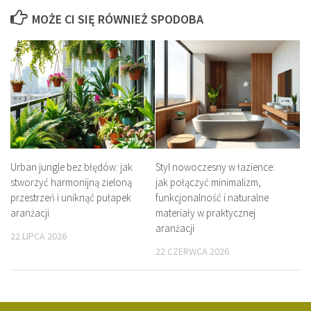
MOŻE CI SIĘ RÓWNIEŻ SPODOBA
Urban jungle bez błędów: jak
Styl nowoczesny w łazience:
stworzyć harmonijną zieloną
jak połączyć minimalizm,
przestrzeń i uniknąć pułapek
funkcjonalność i naturalne
aranżacji
materiały w praktycznej
aranżacji
22 LIPCA 2026
22 CZERWCA 2026