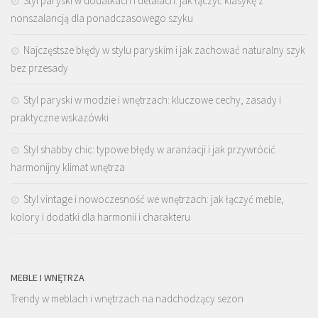
Styl paryski w dodatkach i detalach: jak łączyć klasykę z
nonszalancją dla ponadczasowego szyku
Najczęstsze błędy w stylu paryskim i jak zachować naturalny szyk
bez przesady
Styl paryski w modzie i wnętrzach: kluczowe cechy, zasady i
praktyczne wskazówki
Styl shabby chic: typowe błędy w aranżacji i jak przywrócić
harmonijny klimat wnętrza
Styl vintage i nowoczesność we wnętrzach: jak łączyć meble,
kolory i dodatki dla harmonii i charakteru
MEBLE I WNĘTRZA
Trendy w meblach i wnętrzach na nadchodzący sezon