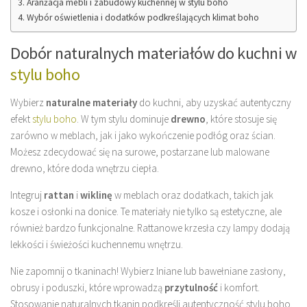
Aranżacja mebli i zabudowy kuchennej w stylu boho
Wybór oświetlenia i dodatków podkreślających klimat boho
Dobór naturalnych materiałów do kuchni w
stylu boho
Wybierz
naturalne materiały
do kuchni, aby uzyskać autentyczny
efekt
stylu boho
. W tym stylu dominuje
drewno
, które stosuje się
zarówno w meblach, jak i jako wykończenie podłóg oraz ścian.
Możesz zdecydować się na surowe, postarzane lub malowane
drewno, które doda wnętrzu ciepła.
Integruj
rattan
i
wiklinę
w meblach oraz dodatkach, takich jak
kosze i osłonki na donice. Te materiały nie tylko są estetyczne, ale
również bardzo funkcjonalne. Rattanowe krzesła czy lampy dodają
lekkości i świeżości kuchennemu wnętrzu.
Nie zapomnij o tkaninach! Wybierz lniane lub bawełniane zasłony,
obrusy i poduszki, które wprowadzą
przytulność
i komfort.
Stosowanie naturalnych tkanin podkreśli autentyczność stylu boho.