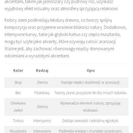
akcentami, takimi jak jasnoszary czy pudrowy róż, uzyskasz
wyjątkowy efekt wizualny oraz atmosferę sprzyjającą relaksowi.
Kolory ziemi podkreślają teksturę drewna, co tworzy spójną
kompozycję oraz przyjemne wrażenie bliskości natury. Dodatkowo,
intensywne barwy, takie jak głęboki turkus czy ciepła musztarda,
mogą być użyte jako akcenty, które ożywiają całość aranżacji.
Ważne jest, aby zachować równowagę między stonowanymi
odcieniami a wyrazistymi akcentami.
Kolor
Rodzaj
Opis
Brąz
Ziemia
Nadaje ciepło i stabilność w aranżacji.
Beż
Pastelowy
Tworzy jasne, przyjazne tło dla innych kolorów.
Oliwkowa
Wprowadza element natury, sprzyjając
Ziemia
zieleń
relaksowi.
Turkus
Intensywny
Dodaje świeżości i odrobinę egzotyki.
Musztarda
Intensywny
Podkreśla energię i charakter przestrzeni.