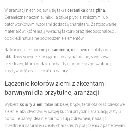
W aranżacji niech pojawią się także
ceramika
oraz
glina
.
Ceramiczne naczynia, miski, a także płytki z etnicznymi lub
patchworkowymi wzorami dodadzą charakteru. Zastosowanie
materiałów, które mają wyraźną fakturę oraz niedoskonałości,
podkreśli naturalne pochodzenie elementów.
Na koniec, nie zapomnij o
kamieniu
, idealnym na blaty oraz
okładziny ścienne. Stosując materiały naturalne, stworzysz
przestrzeń, która oddaje ducha stylu boho, łącząc swobodę,
kreatywność oraz miłość do natury.
Łączenie kolorów ziemi z akcentami
barwnymi dla przytulnej aranżacji
Wybierz
kolory ziemi
takie jak beże, brązy, terakota oraz oliwkowe
zielenie, aby stworzyć w swojej kuchni przytulną aranżację w stylu
boho. Te barwy idealnie harmonizują z drewnem, nadając
przestrzeni naturalny i ciepły charakter. W połączeniu z pastelowymi