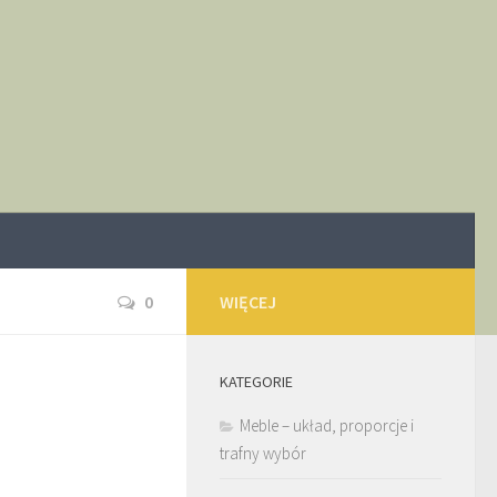
0
WIĘCEJ
KATEGORIE
Meble – układ, proporcje i
trafny wybór