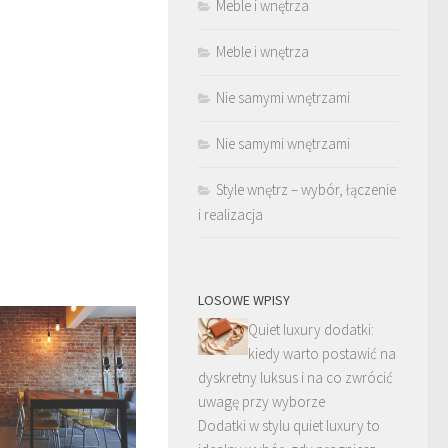
Meble i wnętrza
Meble i wnętrza
Nie samymi wnętrzami
Nie samymi wnętrzami
Style wnętrz – wybór, łączenie
i realizacja
LOSOWE WPISY
Quiet luxury dodatki:
kiedy warto postawić na
dyskretny luksus i na co zwrócić
uwagę przy wyborze
Dodatki w stylu quiet luxury to