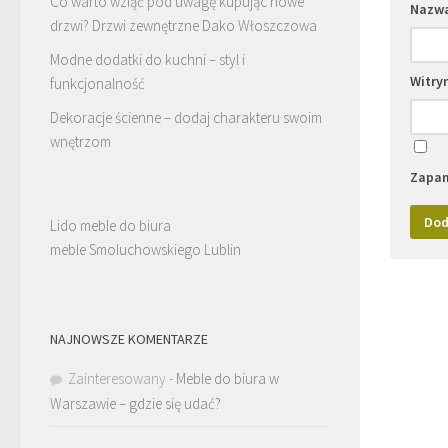
Co warto wziąć pod uwagę kupując nowe
Nazw
drzwi? Drzwi zewnętrzne Dako Włoszczowa
Modne dodatki do kuchni – styl i
Witry
funkcjonalność
Dekoracje ścienne – dodaj charakteru swoim
wnętrzom
Zapam
Lido meble do biura
meble Smoluchowskiego Lublin
NAJNOWSZE KOMENTARZE
Zainteresowany
-
Meble do biura w
Warszawie – gdzie się udać?