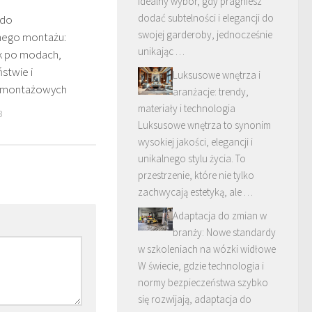
idealny wybór, gdy pragniesz
dodać subtelności i elegancji do
 do
swojej garderoby, jednocześnie
nego montażu:
unikając …
k po modach,
stwie i
Luksusowe wnętrza i
h montażowych
aranżacje: trendy,
materiały i technologia
3
Luksusowe wnętrza to synonim
wysokiej jakości, elegancji i
unikalnego stylu życia. To
przestrzenie, które nie tylko
zachwycają estetyką, ale …
Adaptacja do zmian w
branży: Nowe standardy
w szkoleniach na wózki widłowe
W świecie, gdzie technologia i
normy bezpieczeństwa szybko
się rozwijają, adaptacja do