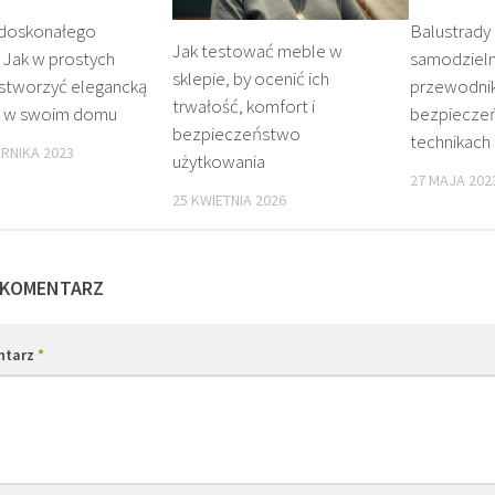
 doskonałego
Balustrady
Jak testować meble w
: Jak w prostych
samodziel
sklepie, by ocenić ich
 stworzyć elegancką
przewodni
trwałość, komfort i
 w swoim domu
bezpieczeń
bezpieczeństwo
technikac
ERNIKA 2023
użytkowania
27 MAJA 202
25 KWIETNIA 2026
 KOMENTARZ
ntarz
*