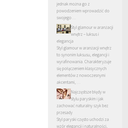
jednak można go z
powodzeniem wprowadzić do
swojego …
Styl glamour w aranżacji
wnętrz – luksus i
elegancja
Styl glamour w aranżacji wnętrz
to synonim luksusu, elegancji i
wyrafinowania. Charakteryzuje
się połączeniem klasycznych
elementów z nowoczesnymi
akcentami, …
Najczęstsze błędy w
stylu paryskim i jak
zachować naturalny szyk bez
przesady
Styl paryski często uchodzi za
wzór elegancji i naturalności,